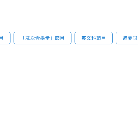
目
「冼次雲學堂」節目
英文科節目
追夢同