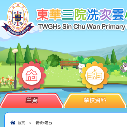
主頁
學校資料
首頁
>
親親e通台