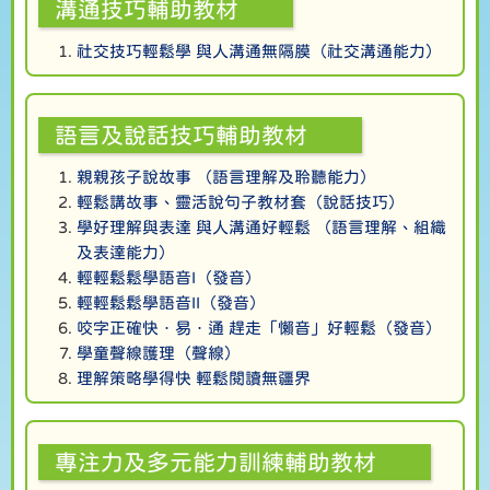
溝通技巧輔助教材
社交技巧輕鬆學 與人溝通無隔膜（社交溝通能力）
語言及說話技巧輔助教材
親親孩子說故事 （語言理解及聆聽能力）
輕鬆講故事、靈活說句子教材套（說話技巧）
學好理解與表達 與人溝通好輕鬆 （語言理解、組織
及表達能力）
輕輕鬆鬆學語音I（發音）
輕輕鬆鬆學語音II（發音）
咬字正確快．易．通 趕走「懶音」好輕鬆（發音）
學童聲線護理（聲線）
理解策略學得快 輕鬆閱讀無疆界
專注力及多元能力訓練輔助教材