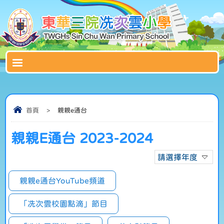
首頁
>
親親e通台
親親E通台 2023-2024
請選擇年度
親親e通台YouTube頻道
「冼次雲校園點滴」節目