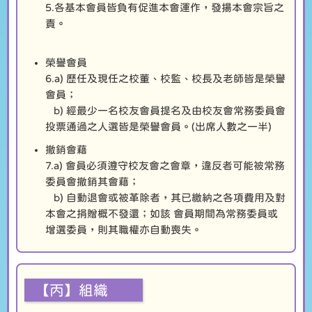
5.各基本會員皆負有促進本會運作，發揚本會宗旨之
責。
榮譽會員
6.a) 歷任及現任之校董、校監、校長及老師皆是榮譽
會員；
b) 經最少一名校友會員提名及由校友會常務委員會
投票通過之人選皆是榮譽會員。(出席人數之一半)
撤銷會藉
7.a) 會員必須遵守校友會之會章，違反者可能被常務
委員會撤銷其會藉；
b) 自動退會或被革除者，其已繳納之各項費用及對
本會之捐贈概不發還；如該 會員期間為常務委員或
增選委員，則其職權亦自動喪失。
【丙】組織