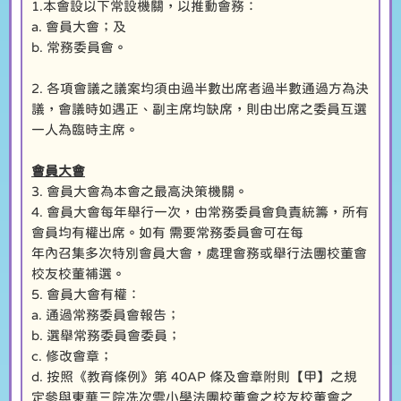
1.本會設以下常設機關，以推動會務：
a. 會員大會；及
b. 常務委員會。
2. 各項會議之議案均須由過半數出席者過半數通過方為決
議，會議時如遇正、副主席均缺席，則由出席之委員互選
一人為臨時主席。
會員大會
3. 會員大會為本會之最高決策機關。
4. 會員大會每年舉行一次，由常務委員會負責統籌，所有
會員均有權出席。如有 需要常務委員會可在每
年內召集多次特別會員大會，處理會務或舉行法團校董會
校友校董補選。
5. 會員大會有權：
a. 通過常務委員會報告；
b. 選舉常務委員會委員；
c. 修改會章；
d. 按照《教育條例》第 40AP 條及會章附則【甲】之規
定參與東華三院冼次雲小學法團校董會之校友校董會之