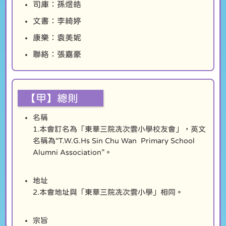
司庫：孫煜皓
文書：李綺婷
康樂：袁美妮
聯絡：張嘉豪
【甲】總則
名稱
1.本會訂名為「東華三院冼次雲小學校友會」，英文
名稱為“T.W.G.Hs Sin Chu Wan Primary School
Alumni Association”。
地址
2.本會地址與「東華三院冼次雲小學」相同。
宗旨