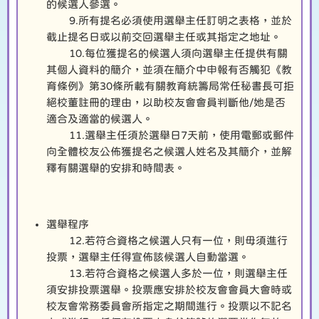
的候選人參選。
9.所有提名必須使用選舉主任訂明之表格，並於
截止提名日或以前交回選舉主任或其指定之地址。
10.每位獲提名的候選人須向選舉主任提供有關
其個人資料的簡介，並須在簡介中申報有否觸犯《教
育條例》第30條所載有關教育統籌局常任秘書長可拒
絕校董註冊的理由，以助校友會會員判斷他/她是否
適合及適當的候選人。
11.選舉主任須於選舉日7天前，使用電郵或郵件
向全體校友公佈獲提名之候選人姓名及其簡介，並解
釋有關選舉的安排和時間表。
選舉程序
12.若符合資格之候選人只有一位，則毋須進行
投票，選舉主任得宣佈該候選人自動當選。
13.若符合資格之候選人多於一位，則選舉主任
須安排投票選舉。投票應安排於校友會會員大會時或
校友會常務委員會所指定之期間進行。投票以不記名