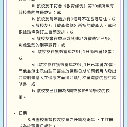
iii.該校友不符合《教育條例》第30條所載有
關校董的註冊規定；或
iv.該校友每年最少有9個月不在香港居住；或
v.該校友乃《破產條例》所指的破產人，或已
根據該條例訂立自願安排；或
vi.該校友曾在香港或其他地方被裁定已犯可
判處監禁的刑事罪行；或
vii.該校友在獲選當年之9月1日尚未滿18歲；
或
viii.該校友在獲選當年之9月1日已年滿70歲，
而他並無出示由註冊醫生於選舉日期前兩個月內發出
並證明申請人在健康方面適合執行校董職能的醫生證
明書；或
ix.該校友已註冊為5間或多於5間學校的校
董。
任期
3.法團校董會校友校董之任期為兩年 ，由註冊
成為校董當日起計。