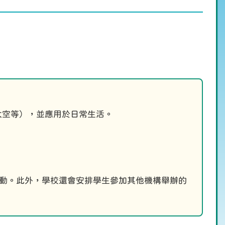
太空等），並應用於日常生活。
活動。此外，學校還會安排學生參加其他機構舉辦的