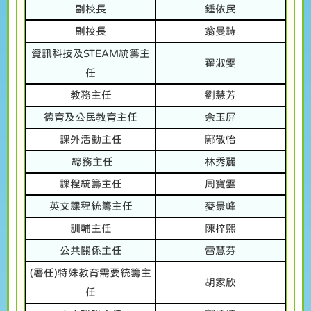
副校長
鍾依民
副校長
翁曼詩
資訊科技及STEAM統籌主
翟淑雯
任
教務主任
劉慧芳
德育及公民教育主任
余玉屏
課外活動主任
鄺敬怡
總務主任
林秀麗
課程統籌主任
周寶雲
英文課程統籌主任
麥景峰
訓輔主任
陳梓熙
公共關係主任
雷慧芬
(署任)特殊教育需要統籌主
胡家欣
任