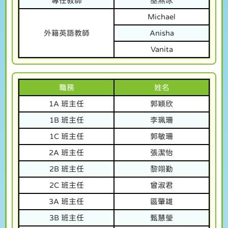
專任教師
巫燕冰
Michael
外籍英語教師
Anisha
Vanita
職務
姓名
1A 班主任
郭穎欣
1B 班主任
李珮珊
1C 班主任
郭敏珊
2A 班主任
張潔怡
2B 班主任
黎翊勤
2C 班主任
曾淑君
3A 班主任
區肇雄
3B 班主任
甄慧瑩