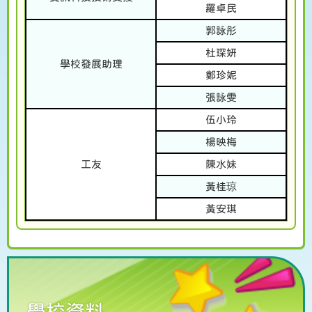
羅卓民
郭詠彤
杜琛妍
學校發展助理
鄭珍妮
張詠雯
伍小玲
楊映梅
工友
陳水妹
黃桂琼
黃安琪
學校資料