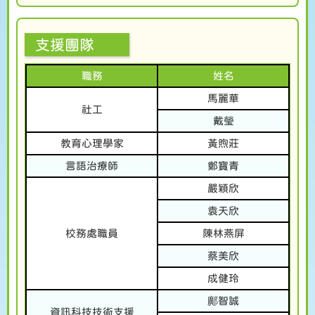
支援團隊
職務
姓名
馬麗華
社工
戴瑩
教育心理學家
黃煦莊
言語治療師
鄭寶青
嚴穎欣
袁天欣
校務處職員
陳林燕屏
蔡美欣
成健玲
鄺智誠
資訊科技技術支援