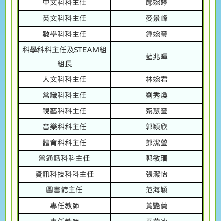
中文科科主任
鄺婉婷
英文科科主任
麥景峰
數學科科主任
鍾婉瑩
科學科科主任及STEAM組
藍兆暉
組長
人文科科主任
林婉君
常識科科主任
劉秀煥
視藝科科主任
甄慧瑩
音樂科科主任
郭穎欣
體育科科主任
鄧潔瑩
普通話科科主任
郭敏珊
資訊科技科科主任
張潔怡
圖書館主任
范海穎
專任教師
黃艷蘭