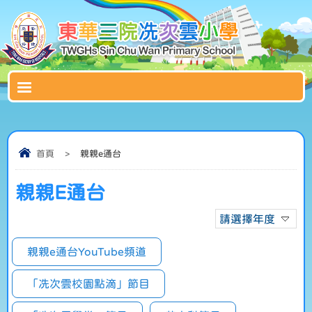
首頁
>
親親e通台
親親E通台
請選擇年度
親親e通台YouTube頻道
「冼次雲校園點滴」節目