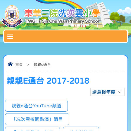
首頁
>
親親e通台
親親E通台 2017-2018
請選擇年度
親親e通台YouTube頻道
「冼次雲校園點滴」節目