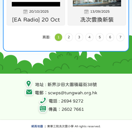
20/10/2025
13/09/2025
[EA Radio] 20 Oct
冼次雲換新裝
頁面:
1
2
3
4
5
6
7
地址 : 新界沙田大圍積福街38號
電郵：scwps@tungwah.org.hk
電話 : 2694 9272
傳真：2602 7661
網頁地圖
| 東華三院冼次雲小學 All rights reserved.