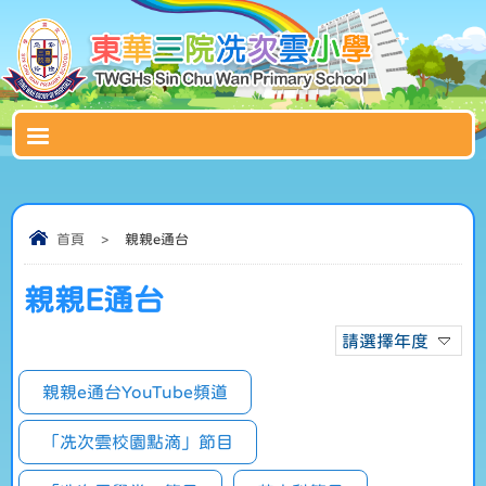
首頁
>
親親e通台
親親E通台
請選擇年度
親親e通台YouTube頻道
「冼次雲校園點滴」節目