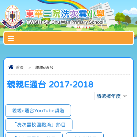
首頁
>
親親e通台
親親E通台 2017-2018
請選擇年度
親親e通台YouTube頻道
「冼次雲校園點滴」節目