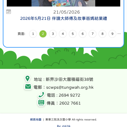
21/05/2026
2026年5月21日 伴讀大師傅及故事爸媽結業禮
頁面:
1
2
3
4
5
6
7
8
9
…
地址 : 新界沙田大圍積福街38號
電郵：scwps@tungwah.org.hk
電話 : 2694 9272
傳真：2602 7661
網頁地圖
| 東華三院冼次雲小學 All rights reserved.
By: ctd.hk