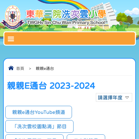
首頁
>
親親e通台
親親E通台 2023-2024
請選擇年度
親親e通台YouTube頻道
「冼次雲校園點滴」節目