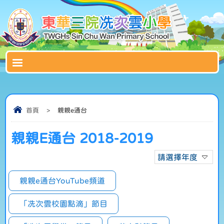
首頁
>
親親e通台
親親E通台 2018-2019
請選擇年度
親親e通台YouTube頻道
「冼次雲校園點滴」節目