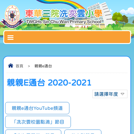
首頁
>
親親e通台
親親E通台 2020-2021
請選擇年度
親親e通台YouTube頻道
「冼次雲校園點滴」節目