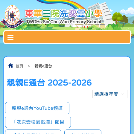
首頁
>
親親e通台
親親E通台 2025-2026
請選擇年度
親親e通台YouTube頻道
「冼次雲校園點滴」節目