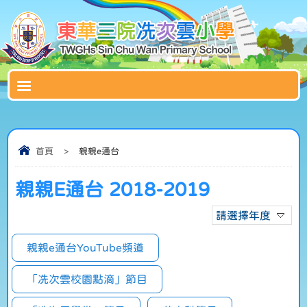
首頁
>
親親e通台
親親E通台 2018-2019
請選擇年度
親親e通台YouTube頻道
「冼次雲校園點滴」節目