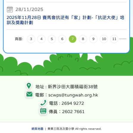
28/11/2025
2025年11月28日 賽馬會抗逆有「家」計劃-「抗逆大使」培
訓及獎勵計劃
頁面:
3
4
5
6
7
8
9
10
11
…
…
地址 : 新界沙田大圍積福街38號
電郵：scwps@tungwah.org.hk
電話 : 2694 9272
傳真：2602 7661
網頁地圖
| 東華三院冼次雲小學 All rights reserved.