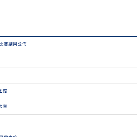
計比賽結果公佈
化館
水庫