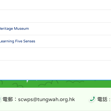
eritage Museum
earning Five Senses
電郵：scwps@tungwah.org.hk
電話 :