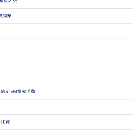
險尋星之旅
-購物樂
年級STEM探究活動
術比賽